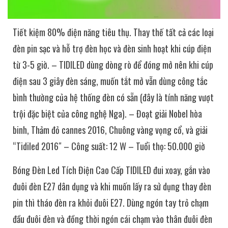
Tiết kiệm 80% điện năng tiêu thụ. Thay thế tất cả các loại
đèn pin sạc và hỗ trợ đèn học và đèn sinh hoạt khi cúp điện
từ 3-5 giờ. – TIDILED dùng dòng rò để đóng mở nên khi cúp
điện sau 3 giây đèn sáng, muốn tắt mở vẫn dùng công tắc
bình thường của hệ thống đèn có sẵn (đây là tính năng vượt
trội đặc biệt của công nghệ Nga). – Đoạt giải Nobel hòa
binh, Thảm đỏ cannes 2016, Chuông vàng vọng cổ, và giải
“Tidiled 2016″ – Công suất: 12 W – Tuổi thọ: 50.000 giờ
Bóng Đèn Led Tích Điện Cao Cấp TIDILED đui xoay, gắn vào
đuôi đèn E27 dân dụng và khi muốn lấy ra sử dụng thay đèn
pin thì tháo đèn ra khỏi đuôi E27. Dùng ngón tay trỏ chạm
đầu đuôi đèn và đồng thời ngón cái chạm vào thân đuôi đèn