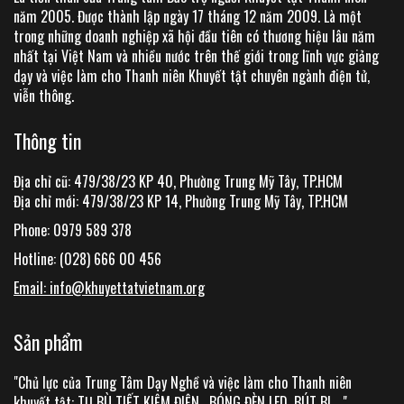
năm 2005. Được thành lập ngày 17 tháng 12 năm 2009. Là một
trong những doanh nghiệp xã hội đầu tiên có thương hiệu lâu năm
nhất tại Việt Nam và nhiều nước trên thế giới trong lĩnh vực giảng
dạy và việc làm cho Thanh niên Khuyết tật chuyên ngành điện tử,
viễn thông.
Thông tin
Địa chỉ cũ: 479/38/23 KP 40, Phường Trung Mỹ Tây, TP.HCM
Địa chỉ mới: 479/38/23 KP 14, Phường Trung Mỹ Tây, TP.HCM
Phone: 0979 589 378
Hotline: (028) 666 00 456
Email:
info@khuyettatvietnam.org
Sản phẩm
"Chủ lực của Trung Tâm Dạy Nghề và việc làm cho Thanh niên
khuyết tật: TỤ BÙ TIẾT KIỆM ĐIỆN , BÓNG ĐÈN LED, BÚT BI ..."