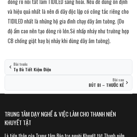
dòng rò nối tắt làm TIDILED sáng hoài. Nếu để dùng ổn định
và hiệu quả nhất là nên đi dây độc lập có công tắc riêng cho
TIDILED nhất là những hộ gia đình chạy dây âm tường. (Do
độ ẩm cao nên tạo dòng rò lớn.Sẽ nhấp nháy như trường hợp
CB chống giật hay bị nhảy khi dùng dây âm tường).
Bài trước
Tụ Bù Tiết Kiệm Điện
Bài sau
BÚT BI – THƯỚC KẺ
TRUNG TÂM DẠY NGHỀ & VIỆC LÀM CHO THANH NIÊN
KHUYẾT TẬT
Là tiền thân của Trung tâm Bảo trợ người Khuyết tật Thanh niên