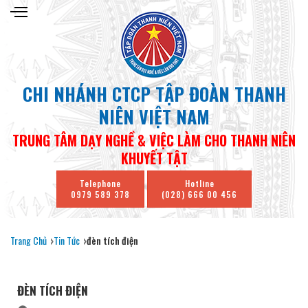
CHI NHÁNH CTCP TẬP ĐOÀN THANH
NIÊN VIỆT NAM
TRUNG TÂM DẠY NGHỀ & VIỆC LÀM CHO THANH NIÊN
KHUYẾT TẬT
Telephone
Hotline
0979 589 378
(028) 666 00 456
Trang Chủ
Tin Tức
đèn tích điện
ĐÈN TÍCH ĐIỆN